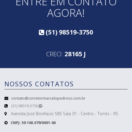
ENTRE EM CONTATO
AGORA!
(51) 98519-3750
CRECI:
28165 J
NOSSOS CONTATOS
contato@corretormarcelopedroso.com.br
(51) 98519-3750
Avenida José Bonifacio 585 Sala 01 - Centro - Torres - RS
CNPJ: 59.160.079/0001-60