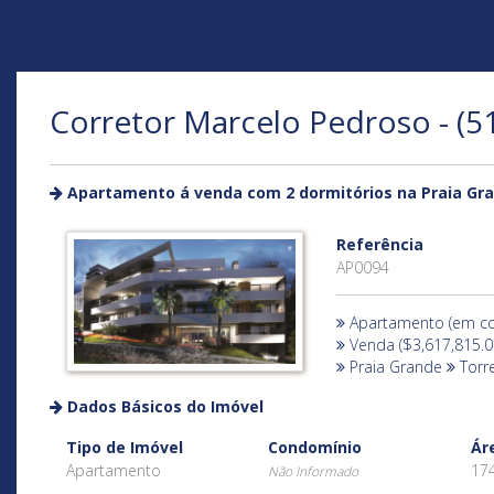
Corretor Marcelo Pedroso - (5
Apartamento á venda com 2 dormitórios na Praia Gr
Referência
AP0094
Apartamento (em con
Venda ($3,617,815.0
Praia Grande
Torr
Dados Básicos do Imóvel
Tipo de Imóvel
Condomínio
Ár
Apartamento
17
Não Informado