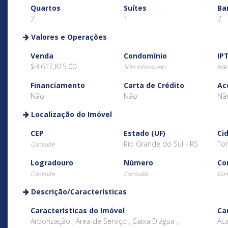
Quartos
Suítes
Ba
2
1
2
Valores e Operações
Venda
Condomínio
IP
$3,617,815.00
Não Informado
Não
Financiamento
Carta de Crédito
Ac
Não
Não
Nã
Localização do Imóvel
CEP
Estado (UF)
Ci
Rio Grande do Sul - RS
Tor
Consulte
Logradouro
Número
Co
Consulte
Consulte
Con
Descrição/Características
Características do Imóvel
Ca
Arborização , Área de Serviço , Caixa D'água ,
Aca