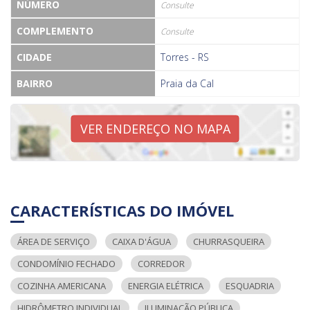
NÚMERO
Consulte
COMPLEMENTO
Consulte
CIDADE
Torres - RS
BAIRRO
Praia da Cal
VER ENDEREÇO NO MAPA
CARACTERÍSTICAS DO IMÓVEL
ÁREA DE SERVIÇO
CAIXA D'ÁGUA
CHURRASQUEIRA
CONDOMÍNIO FECHADO
CORREDOR
COZINHA AMERICANA
ENERGIA ELÉTRICA
ESQUADRIA
HIDRÔMETRO INDIVIDUAL
ILUMINAÇÃO PÚBLICA