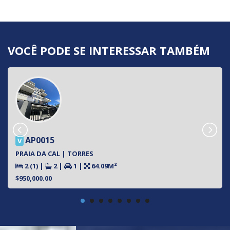
VOCÊ PODE SE INTERESSAR TAMBÉM
AP0015
V
PRAIA DA CAL | TORRES
2 (1)
|
2
|
1
|
64.09M²
$950,000.00