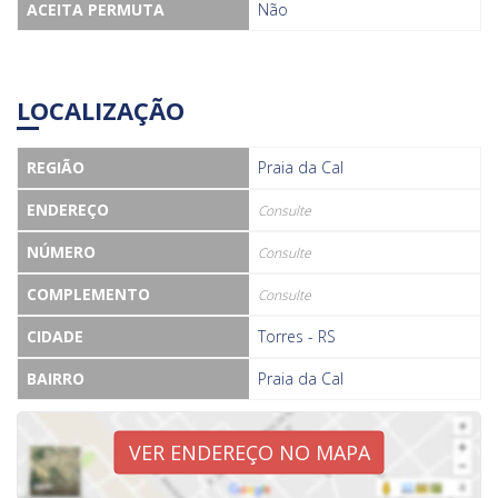
ACEITA PERMUTA
Não
LOCALIZAÇÃO
REGIÃO
Praia da Cal
ENDEREÇO
Consulte
NÚMERO
Consulte
COMPLEMENTO
Consulte
CIDADE
Torres - RS
BAIRRO
Praia da Cal
VER ENDEREÇO NO MAPA