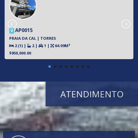
AP0015
V
PRAIA DA CAL | TORRES
2 (1)
|
2
|
1
|
64.09M²
$950,000.00
ATENDIMENTO